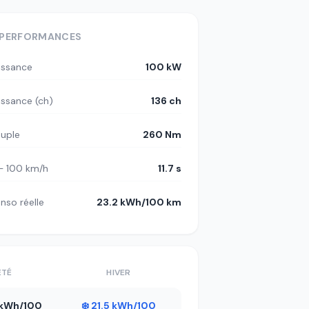
PERFORMANCES
issance
100 kW
issance (ch)
136 ch
uple
260 Nm
– 100 km/h
11.7 s
nso réelle
23.2 kWh/100 km
ÉTÉ
HIVER
2 kWh/100
❄️ 21.5 kWh/100