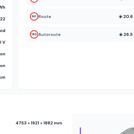
kWh
Route
☀️ 20.
90
22
uid
Autoroute
☀️ 26.
130
 V
on
on
 km
4753 × 1921 × 1882 mm