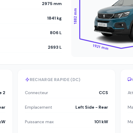
2975 mm
1882 mm
1841 kg
806 L
1921 mm
2693 L
RECHARGE RAPIDE (DC)
e 2
Connecteur
CCS
At
ear
Emplacement
Left Side - Rear
Ma
 kW
Puissance max
101 kW
Ma