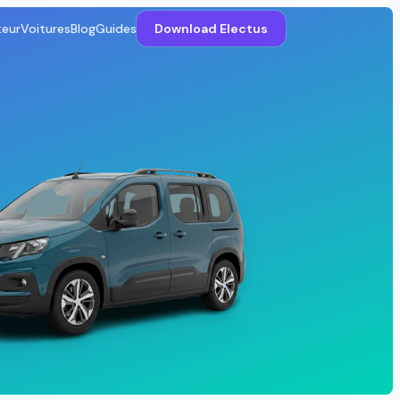
teur
Voitures
Blog
Guides
Download Electus