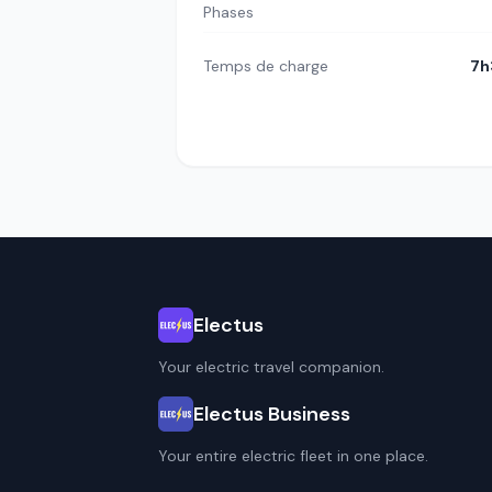
Phases
Temps de charge
7h
Electus
Your electric travel companion.
Electus Business
Your entire electric fleet in one place.