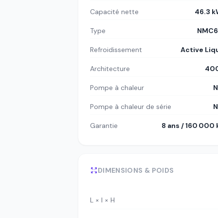
Capacité nette
46.3 
Type
NMC6
Refroidissement
Active Liq
Architecture
400
Pompe à chaleur
N
Pompe à chaleur de série
N
Garantie
8 ans / 160 000
DIMENSIONS & POIDS
L × l × H