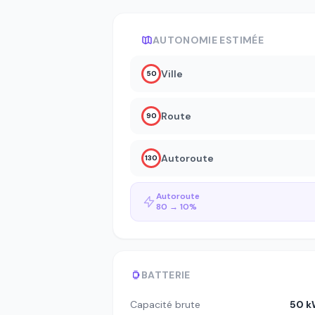
AUTONOMIE ESTIMÉE
Ville
50
Route
90
Autoroute
130
Autoroute
80 → 10%
BATTERIE
Capacité brute
50 k