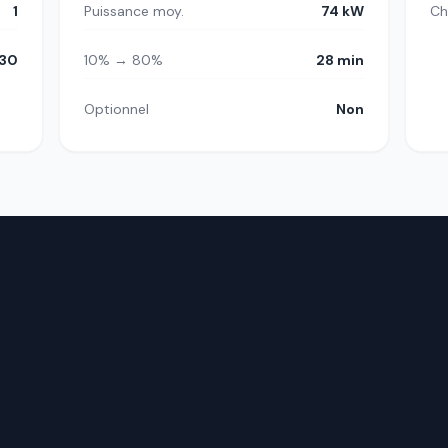
1
Puissance moy.
74 kW
Ch
30
10% → 80%
28 min
Optionnel
Non