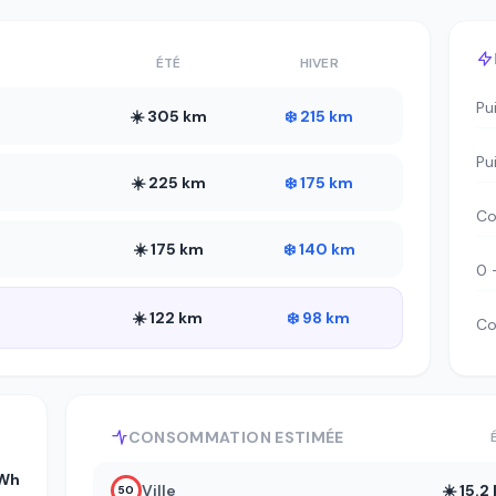
ÉTÉ
HIVER
Pu
☀️ 305 km
❄️ 215 km
Pu
☀️ 225 km
❄️ 175 km
Co
☀️ 175 km
❄️ 140 km
0 
☀️ 122 km
❄️ 98 km
Co
CONSOMMATION ESTIMÉE
Wh
Ville
☀️ 15.
50