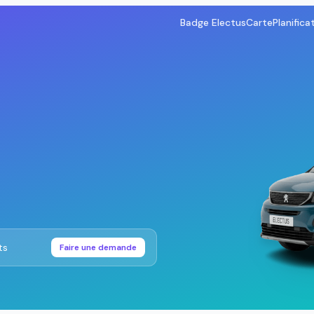
Badge Electus
Carte
Planifica
ts
Faire une demande