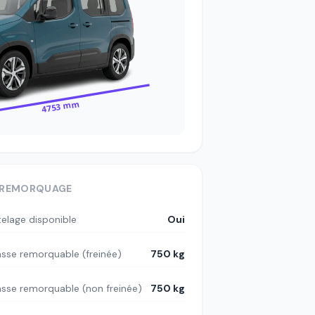
4753 mm
REMORQUAGE
telage disponible
Oui
sse remorquable (freinée)
750 kg
sse remorquable (non freinée)
750 kg