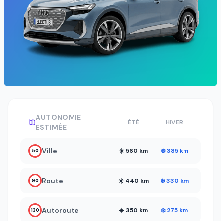
AUTONOMIE
ÉTÉ
HIVER
ESTIMÉE
Ville
☀️ 560 km
❄️ 385 km
50
Route
☀️ 440 km
❄️ 330 km
90
Autoroute
☀️ 350 km
❄️ 275 km
130