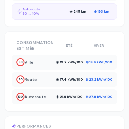
Autoroute
☀️ 245 km
❄️ 193 km
80 → 10%
CONSOMMATION
ÉTÉ
HIVER
ESTIMÉE
Ville
☀️ 13.7 kWh/100
❄️ 19.9 kWh/100
50
Route
☀️ 17.4 kWh/100
❄️ 23.2 kWh/100
90
Autoroute
☀️ 21.9 kWh/100
❄️ 27.9 kWh/100
130
PERFORMANCES