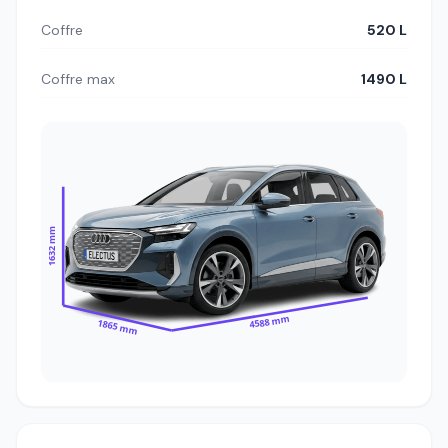
Coffre
520 L
Coffre max
1490 L
1632 mm
4588 mm
1865 mm