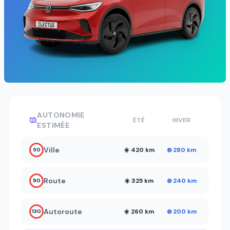
AUTONOMIE
ÉTÉ
HIVER
ESTIMÉE
Ville
☀️ 420 km
❄️ 280 km
50
Route
☀️ 325 km
❄️ 240 km
90
Autoroute
☀️ 260 km
❄️ 200 km
130