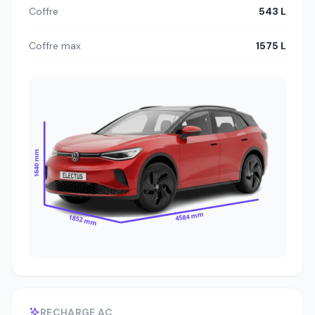
Coffre
543 L
Coffre max
1575 L
1640 mm
4584 mm
1852 mm
RECHARGE AC