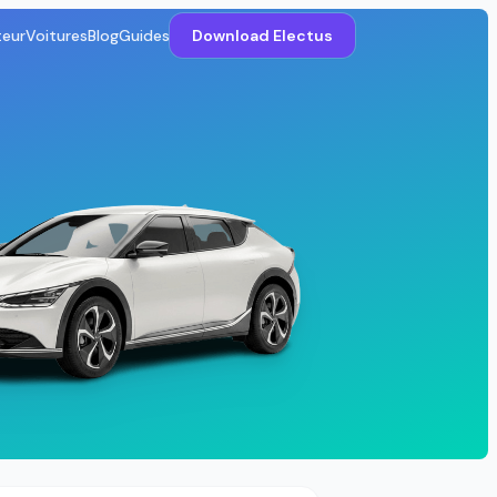
teur
Voitures
Blog
Guides
Download Electus