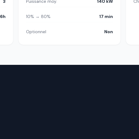
3
Puissance moy.
140 kW
Ch
6h
10% → 80%
17 min
Optionnel
Non