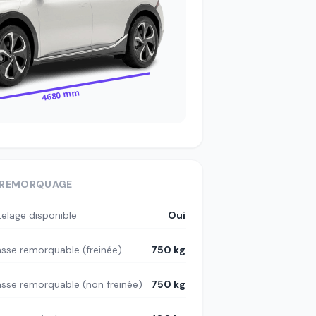
4680 mm
REMORQUAGE
telage disponible
Oui
sse remorquable (freinée)
750 kg
sse remorquable (non freinée)
750 kg