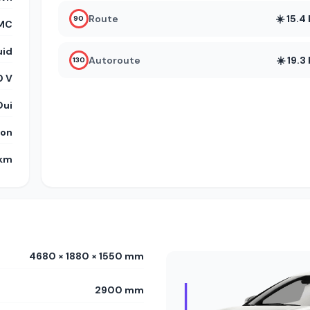
Route
☀️ 15.
90
MC
uid
Autoroute
☀️ 19.
130
0 V
Oui
on
 km
4680 × 1880 × 1550 mm
2900 mm