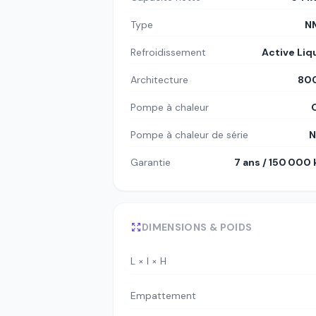
Type
N
Refroidissement
Active Liq
Architecture
80
Pompe à chaleur
Pompe à chaleur de série
N
Garantie
7 ans / 150 000
DIMENSIONS & POIDS
L × l × H
Empattement