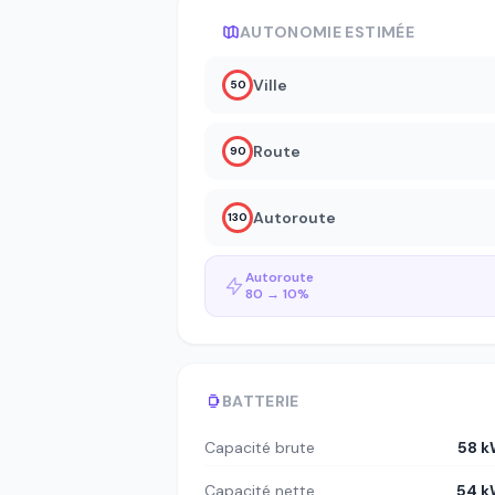
AUTONOMIE ESTIMÉE
Ville
50
Route
90
Autoroute
130
Autoroute
80 → 10%
BATTERIE
Capacité brute
58 
Capacité nette
54 k