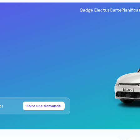
Badge Electus
Carte
Planifica
ts
Faire une demande