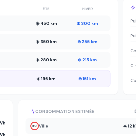
ÉTÉ
HIVER
Pu
☀️ 450 km
❄️ 300 km
Pu
☀️ 350 km
❄️ 255 km
Co
☀️ 280 km
❄️ 215 km
0 
☀️ 196 km
❄️ 151 km
Co
CONSOMMATION ESTIMÉE
kWh
Ville
☀️ 12
50
Wh