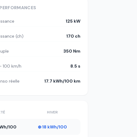
PERFORMANCES
issance
125 kW
issance (ch)
170 ch
uple
350 Nm
– 100 km/h
8.5 s
nso réelle
17.7 kWh/100 km
ÉTÉ
HIVER
 kWh/100
❄️ 18 kWh/100