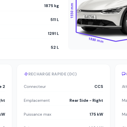
1550 mm
1875 kg
511 L
1291 L
1880 mm
52 L
RECHARGE RAPIDE (DC)
e 2
Connecteur
CCS
At
ght
Emplacement
Rear Side - Right
Ma
 kW
Puissance max
175 kW
Ma