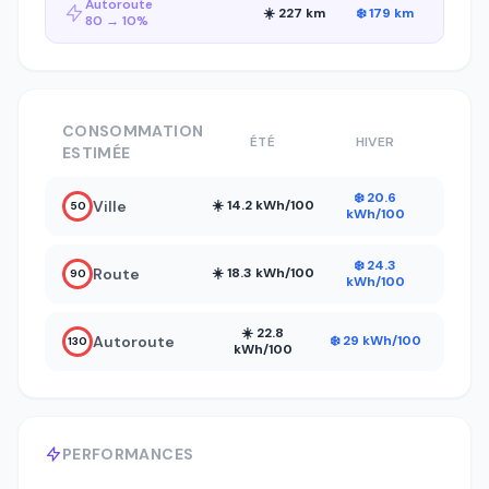
Autoroute
☀️ 227 km
❄️ 179 km
80 → 10%
CONSOMMATION
ÉTÉ
HIVER
ESTIMÉE
❄️ 20.6
Ville
☀️ 14.2 kWh/100
50
kWh/100
❄️ 24.3
Route
☀️ 18.3 kWh/100
90
kWh/100
☀️ 22.8
Autoroute
❄️ 29 kWh/100
130
kWh/100
PERFORMANCES