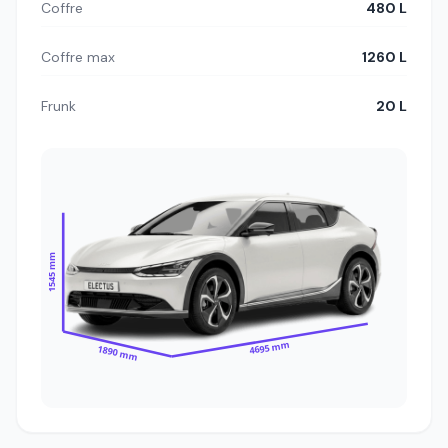
Coffre
480 L
Coffre max
1260 L
Frunk
20 L
1545 mm
4695 mm
1890 mm