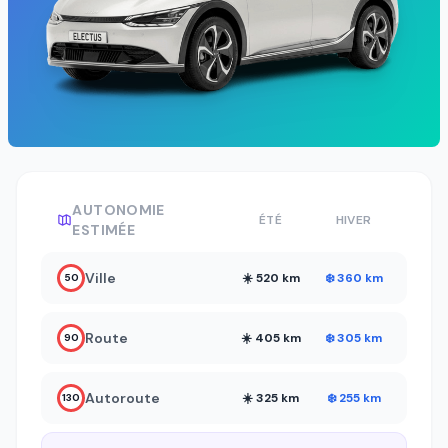
AUTONOMIE
ÉTÉ
HIVER
ESTIMÉE
Ville
☀️ 520 km
❄️ 360 km
50
Route
☀️ 405 km
❄️ 305 km
90
Autoroute
☀️ 325 km
❄️ 255 km
130