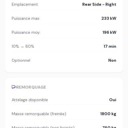
Emplacement
Rear Side - Right
Puissance max
233 kW
Puissance moy.
196 kW
10% → 80%
17 min
Optionnel
Non
REMORQUAGE
Attelage disponible
Oui
Masse remorquable (freinée)
1800 kg
Masse remorquable (non freinée)
750 kg