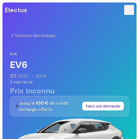
Electus
Voitures électriques
KIA
EV6
GT
·
2022 → 2024
À PARTIR DE
Prix inconnu
Jusqu'à
100 €
de crédit
⚡
Faire une demande
recharge offerts