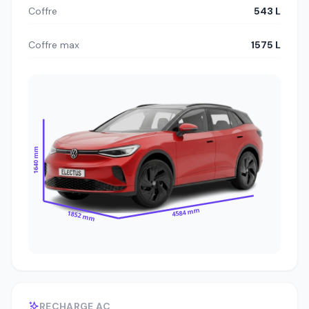
Coffre
543 L
Coffre max
1575 L
1640 mm
4584 mm
1852 mm
RECHARGE AC