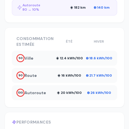
Autoroute
☀️ 182 km
❄️ 140 km
80 → 10%
CONSOMMATION
ÉTÉ
HIVER
ESTIMÉE
Ville
☀️ 12.4 kWh/100
❄️ 18.6 kWh/100
50
Route
☀️ 16 kWh/100
❄️ 21.7 kWh/100
90
Autoroute
☀️ 20 kWh/100
❄️ 26 kWh/100
130
PERFORMANCES