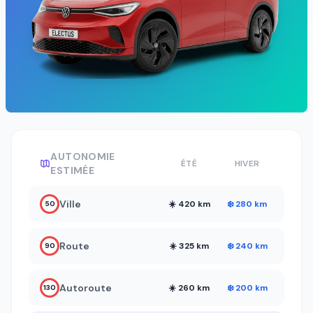
AUTONOMIE
ÉTÉ
HIVER
ESTIMÉE
Ville
☀️ 420 km
❄️ 280 km
50
Route
☀️ 325 km
❄️ 240 km
90
Autoroute
☀️ 260 km
❄️ 200 km
130