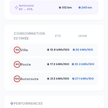
Autoroute
☀️ 312 km
❄️ 245 km
80 → 10%
CONSOMMATION
ÉTÉ
HIVER
ESTIMÉE
Ville
☀️ 13.8 kWh/100
❄️ 20 kWh/100
50
Route
☀️ 17.3 kWh/100
❄️ 23.2 kWh/100
90
Autoroute
☀️ 21.3 kWh/100
❄️ 27.1 kWh/100
130
PERFORMANCES