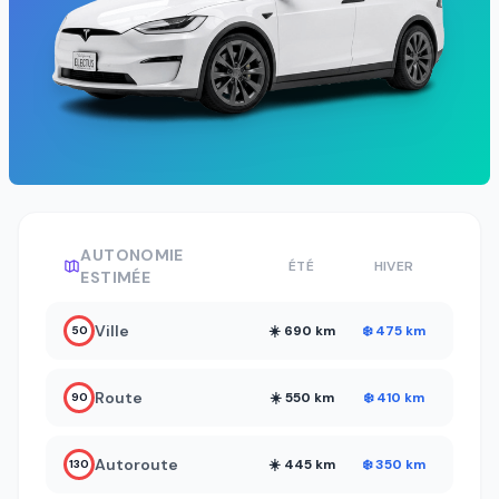
AUTONOMIE
ÉTÉ
HIVER
ESTIMÉE
Ville
☀️ 690 km
❄️ 475 km
50
Route
☀️ 550 km
❄️ 410 km
90
Autoroute
☀️ 445 km
❄️ 350 km
130