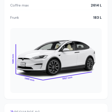
Coffre max
2614 L
Frunk
183 L
1680 mm
5057 mm
1999 mm
RECHARGE AC