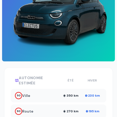
AUTONOMIE
ÉTÉ
HIVER
ESTIMÉE
Ville
☀️ 350 km
❄️ 230 km
50
Route
☀️ 270 km
❄️ 195 km
90