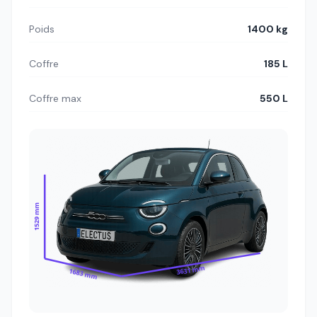
Poids
1400 kg
Coffre
185 L
Coffre max
550 L
1529 mm
3631 mm
1683 mm