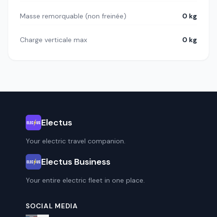
Masse remorquable (non freinée)
0 kg
Charge verticale max
0 kg
Electus
Your electric travel companion.
Electus Business
Your entire electric fleet in one place.
SOCIAL MEDIA