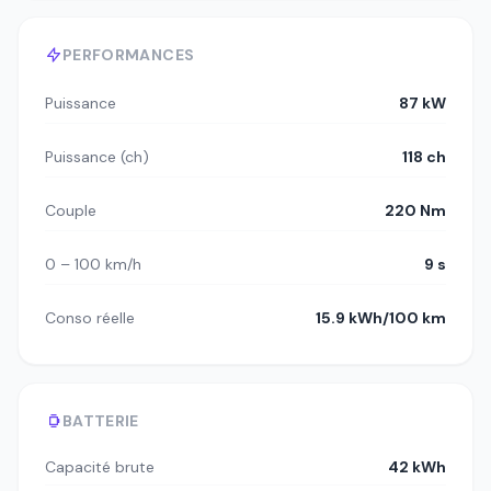
PERFORMANCES
Puissance
87 kW
Puissance (ch)
118 ch
Couple
220 Nm
0 – 100 km/h
9 s
Conso réelle
15.9 kWh/100 km
BATTERIE
Capacité brute
42 kWh