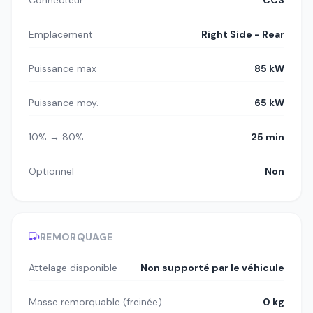
Connecteur
CCS
Emplacement
Right Side - Rear
Puissance max
85 kW
Puissance moy.
65 kW
10% → 80%
25 min
Optionnel
Non
REMORQUAGE
Attelage disponible
Non supporté par le véhicule
Masse remorquable (freinée)
0 kg