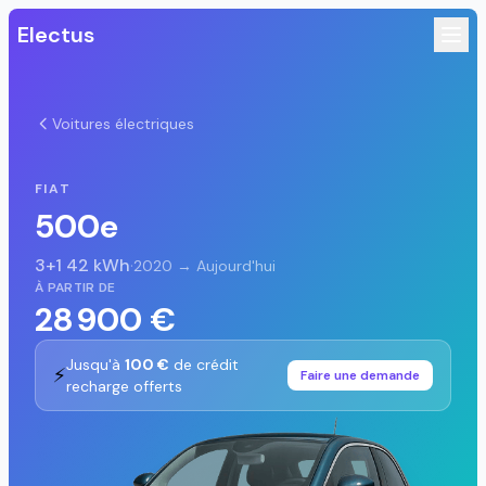
Electus
Voitures électriques
FIAT
500e
3+1 42 kWh
·
2020 → Aujourd'hui
À PARTIR DE
28 900 €
Jusqu'à
100 €
de crédit
⚡
Faire une demande
recharge offerts