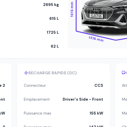
1616 mm
2695 kg
615 L
1725 L
1976 mm
62 L
RECHARGE RAPIDE (DC)
e 2
Connecteur
CCS
At
ont
Emplacement
Driver's Side - Front
Ma
 kW
Puissance max
155 kW
Ma