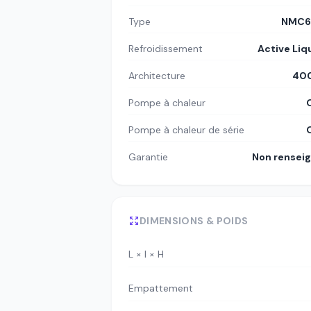
Type
NMC6
Refroidissement
Active Liq
Architecture
400
Pompe à chaleur
Pompe à chaleur de série
Garantie
Non rensei
DIMENSIONS & POIDS
L × l × H
Empattement