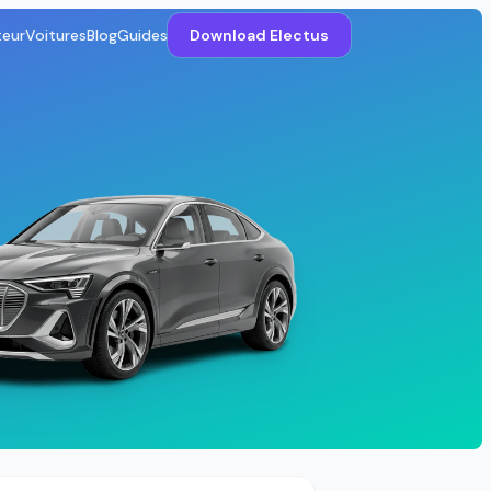
teur
Voitures
Blog
Guides
Download Electus