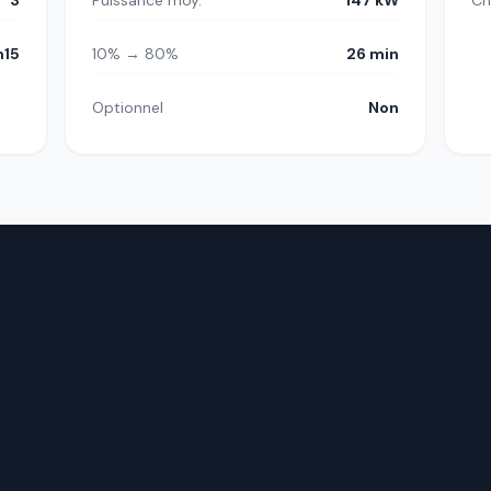
3
Puissance moy.
147 kW
Ch
h15
10% → 80%
26 min
Optionnel
Non