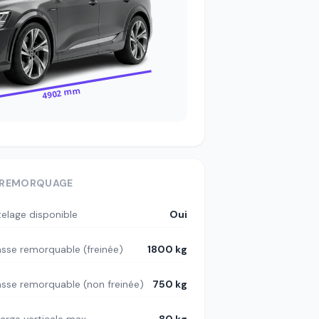
4902 mm
REMORQUAGE
telage disponible
Oui
sse remorquable (freinée)
1800 kg
sse remorquable (non freinée)
750 kg