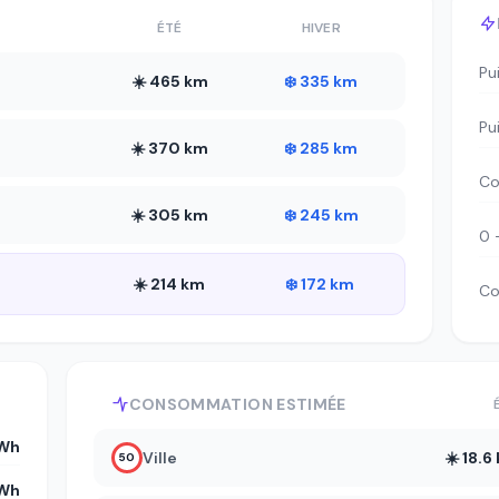
ÉTÉ
HIVER
Pu
☀️ 465 km
❄️ 335 km
Pu
☀️ 370 km
❄️ 285 km
Co
☀️ 305 km
❄️ 245 km
0 
☀️ 214 km
❄️ 172 km
Co
CONSOMMATION ESTIMÉE
kWh
Ville
☀️ 18.
50
kWh