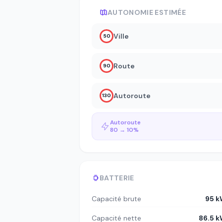
AUTONOMIE ESTIMÉE
Ville
50
Route
90
Autoroute
130
Autoroute
80 → 10%
BATTERIE
Capacité brute
95 
Capacité nette
86.5 