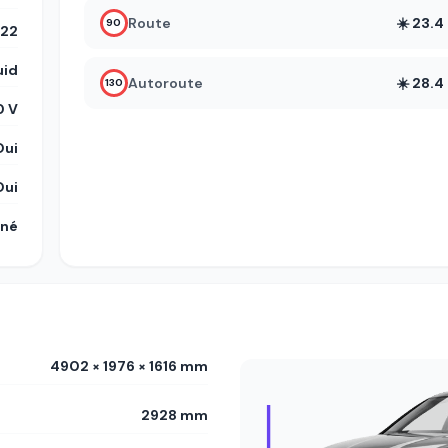
Route
☀️ 23.
90
22
uid
Autoroute
☀️ 28.
130
 V
Oui
Oui
gné
4902 × 1976 × 1616 mm
2928 mm