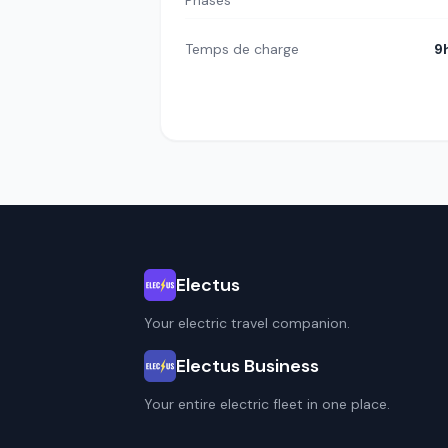
Phases
Temps de charge
9
Electus
Your electric travel companion.
Electus Business
Your entire electric fleet in one place.