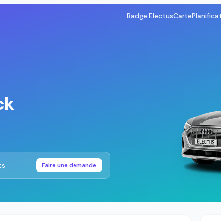
Badge Electus
Carte
Planifica
ck
ts
Faire une demande