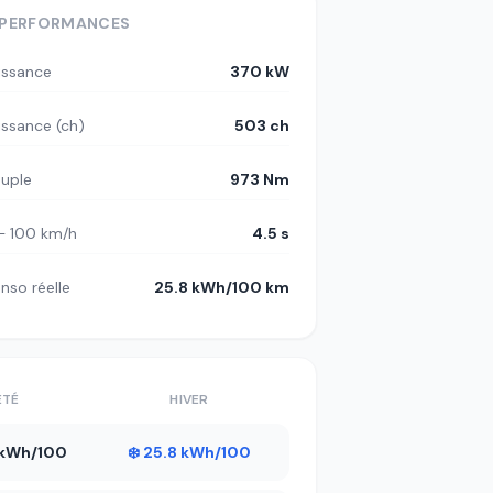
PERFORMANCES
issance
370 kW
issance (ch)
503 ch
uple
973 Nm
– 100 km/h
4.5 s
nso réelle
25.8 kWh/100 km
ÉTÉ
HIVER
6 kWh/100
❄️ 25.8 kWh/100