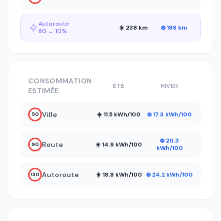
Autoroute
☀️ 238 km
❄️ 186 km
80 → 10%
CONSOMMATION
ÉTÉ
HIVER
ESTIMÉE
Ville
☀️ 11.5 kWh/100
❄️ 17.3 kWh/100
50
❄️ 20.3
Route
☀️ 14.9 kWh/100
90
kWh/100
Autoroute
☀️ 18.8 kWh/100
❄️ 24.2 kWh/100
130