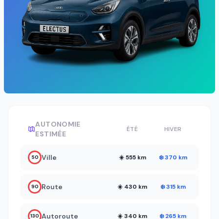
AUTONOMIE
ÉTÉ
HIVER
ESTIMÉE
Ville
☀️ 555 km
❄️ 370 km
50
Route
☀️ 430 km
❄️ 315 km
90
Autoroute
☀️ 340 km
❄️ 265 km
130