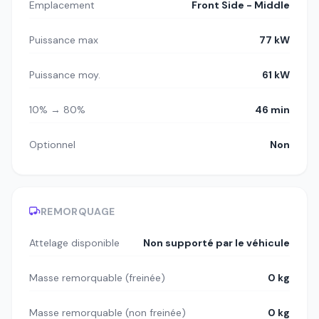
Emplacement
Front Side - Middle
Puissance max
77 kW
Puissance moy.
61 kW
10% → 80%
46 min
Optionnel
Non
REMORQUAGE
Attelage disponible
Non supporté par le véhicule
Masse remorquable (freinée)
0 kg
Masse remorquable (non freinée)
0 kg