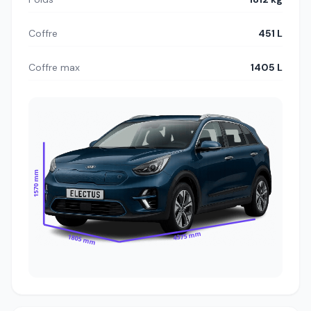
Coffre
451 L
Coffre max
1405 L
1570 mm
4375 mm
1805 mm