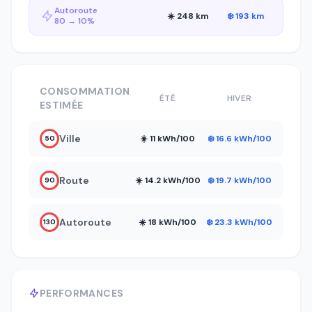
Autoroute
☀️ 248 km
❄️ 193 km
80 → 10%
CONSOMMATION
ÉTÉ
HIVER
ESTIMÉE
Ville
☀️ 11 kWh/100
❄️ 16.6 kWh/100
50
Route
☀️ 14.2 kWh/100
❄️ 19.7 kWh/100
90
Autoroute
☀️ 18 kWh/100
❄️ 23.3 kWh/100
130
PERFORMANCES