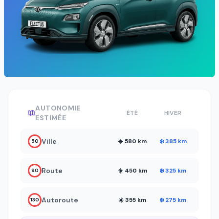
AUTONOMIE
ÉTÉ
HIVER
ESTIMÉE
Ville
☀️ 580 km
❄️ 385 km
50
Route
☀️ 450 km
❄️ 325 km
90
Autoroute
☀️ 355 km
❄️ 275 km
130