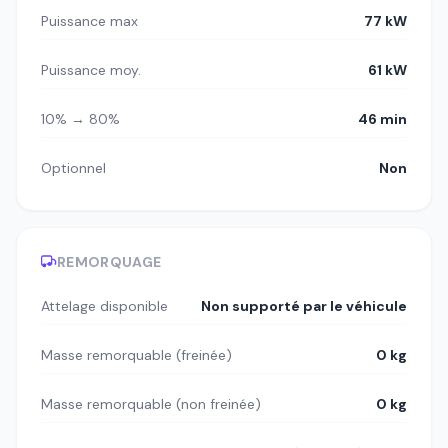
Puissance max
77 kW
Puissance moy.
61 kW
10% → 80%
46 min
Optionnel
Non
REMORQUAGE
Attelage disponible
Non supporté par le véhicule
Masse remorquable (freinée)
0 kg
Masse remorquable (non freinée)
0 kg