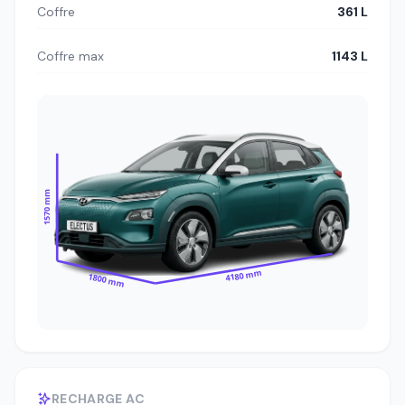
Coffre
361 L
Coffre max
1143 L
1570 mm
4180 mm
1800 mm
RECHARGE AC