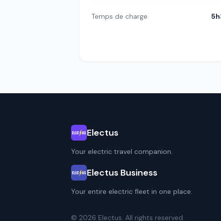
Temps de charge
5h
Electus
Your electric travel companion.
Electus Business
Your entire electric fleet in one place.
© 2026 Electus. All rights reserved.