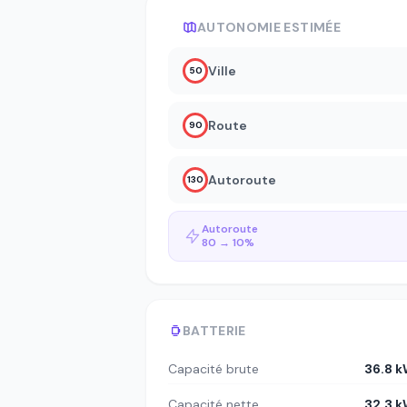
AUTONOMIE ESTIMÉE
Ville
50
Route
90
Autoroute
130
Autoroute
80 → 10%
BATTERIE
Capacité brute
36.8 
Capacité nette
32.3 