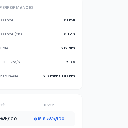
PERFORMANCES
issance
61 kW
issance (ch)
83 ch
uple
212 Nm
– 100 km/h
12.3 s
nso réelle
15.8 kWh/100 km
ÉTÉ
HIVER
1 kWh/100
❄️ 15.8 kWh/100