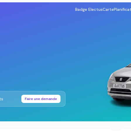
Badge Electus
Carte
Planifica
ts
Faire une demande