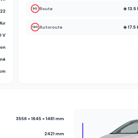
Route
☀️ 13.
90
22
Air
Autoroute
☀️ 17.
130
 V
on
gné
 km
3556 × 1645 × 1481 mm
2421 mm