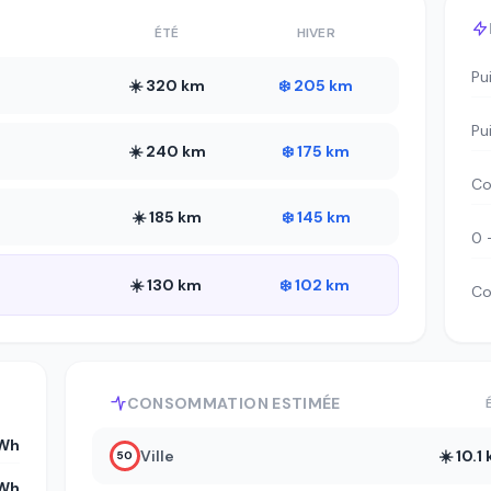
ÉTÉ
HIVER
Pu
☀️ 320 km
❄️ 205 km
Pu
☀️ 240 km
❄️ 175 km
Co
☀️ 185 km
❄️ 145 km
0 
☀️ 130 km
❄️ 102 km
Co
CONSOMMATION ESTIMÉE
kWh
Ville
☀️ 10.
50
kWh