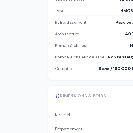
Type
NMC6
Refroidissement
Passive 
Architecture
400
Pompe à chaleur
N
Pompe à chaleur de série
Non rensei
Garantie
8 ans / 160 000
DIMENSIONS & POIDS
L × l × H
Empattement