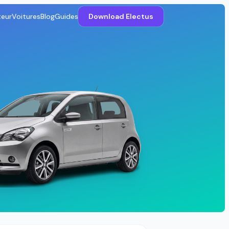
teur
Voitures
Blog
Guides
Download Electus