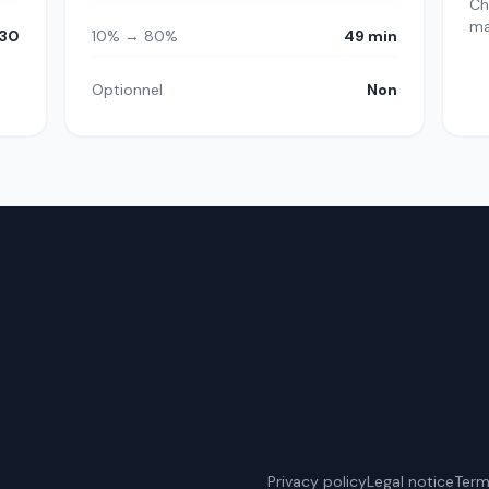
Ch
m
30
10% → 80%
49 min
Optionnel
Non
Privacy policy
Legal notice
Term