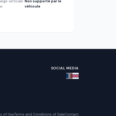
arge verticale
Non supporté par le
ax
véhicule
SOCIAL MEDIA
s of Use
Terms and Conditions of Sale
Contact