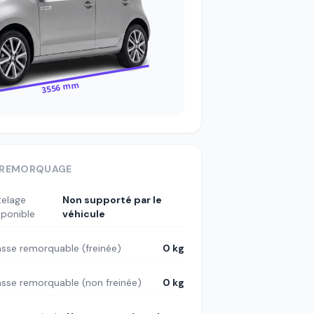
3556 mm
REMORQUAGE
telage
Non supporté par le
sponible
véhicule
sse remorquable (freinée)
0 kg
sse remorquable (non freinée)
0 kg