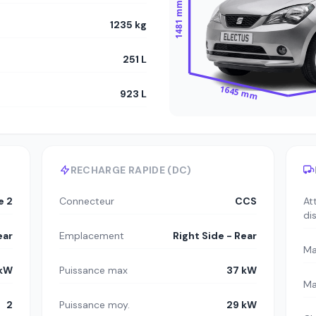
1481 mm
1235 kg
251 L
1645 mm
923 L
RECHARGE RAPIDE (DC)
e 2
Connecteur
CCS
At
di
ear
Emplacement
Right Side - Rear
Ma
 kW
Puissance max
37 kW
Ma
2
Puissance moy.
29 kW