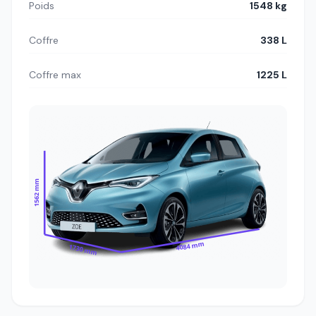
Poids
1548 kg
Coffre
338 L
Coffre max
1225 L
1562 mm
4084 mm
1730 mm