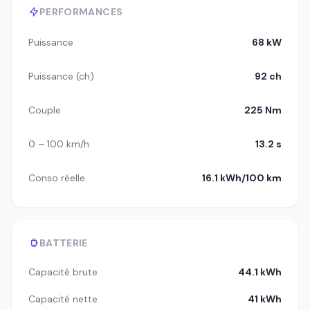
PERFORMANCES
Puissance
68 kW
Puissance (ch)
92 ch
Couple
225 Nm
0 – 100 km/h
13.2 s
Conso réelle
16.1 kWh/100 km
BATTERIE
Capacité brute
44.1 kWh
Capacité nette
41 kWh