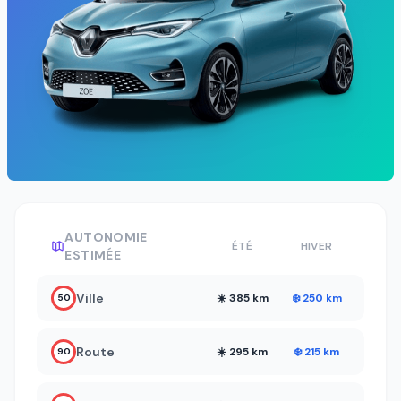
AUTONOMIE
ÉTÉ
HIVER
ESTIMÉE
Ville
☀️ 385 km
❄️ 250 km
50
Route
☀️ 295 km
❄️ 215 km
90