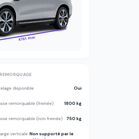
4761 mm
REMORQUAGE
telage disponible
Oui
sse remorquable (freinée)
1800 kg
sse remorquable (non freinée)
750 kg
arge verticale
Non supporté par le