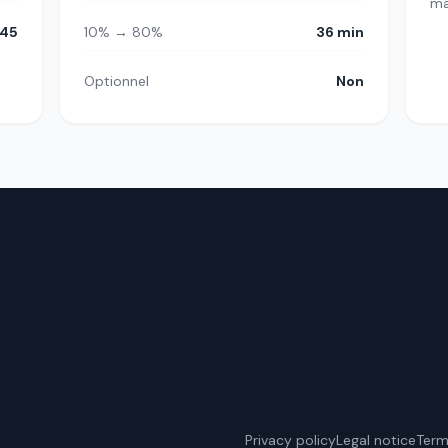
m
h45
10% → 80%
36 min
Optionnel
Non
Privacy policy
Legal notice
Term