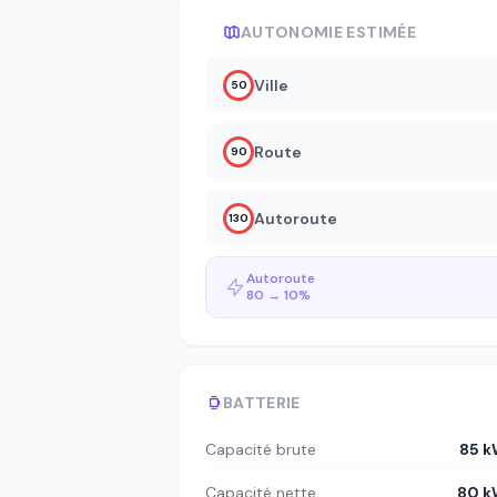
AUTONOMIE ESTIMÉE
Ville
50
Route
90
Autoroute
130
Autoroute
80 → 10%
BATTERIE
Capacité brute
85 
Capacité nette
80 k