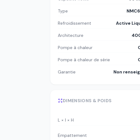
Type
NMC6
Refroidissement
Active Liq
Architecture
400
Pompe à chaleur
Pompe à chaleur de série
Garantie
Non rensei
DIMENSIONS & POIDS
L × l × H
Empattement