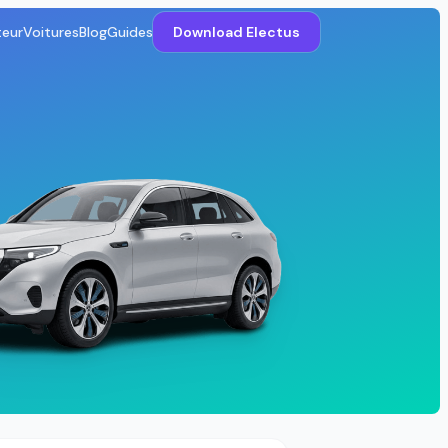
teur
Voitures
Blog
Guides
Download Electus