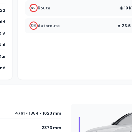
Route
☀️ 19
90
22
uid
Autoroute
☀️ 23.
130
 V
Oui
Oui
gné
4761 × 1884 × 1623 mm
2873 mm