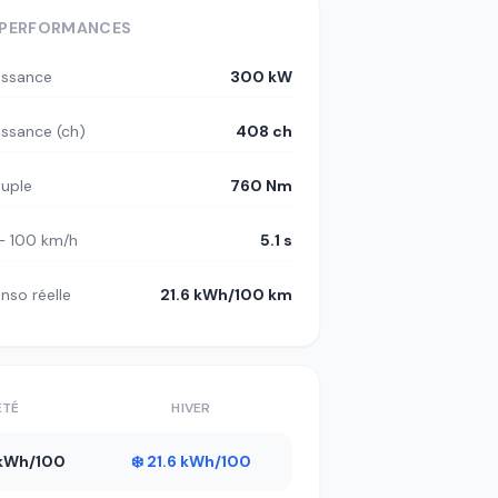
PERFORMANCES
issance
300 kW
issance (ch)
408 ch
uple
760 Nm
– 100 km/h
5.1 s
nso réelle
21.6 kWh/100 km
ÉTÉ
HIVER
1 kWh/100
❄️ 21.6 kWh/100