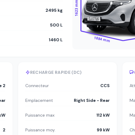
1623 mm
2495 kg
500 L
1884 mm
1460 L
RECHARGE RAPIDE (DC)
e 2
Connecteur
CCS
At
ear
Emplacement
Right Side - Rear
Ma
 kW
Puissance max
112 kW
Ma
2
Puissance moy.
99 kW
Ch