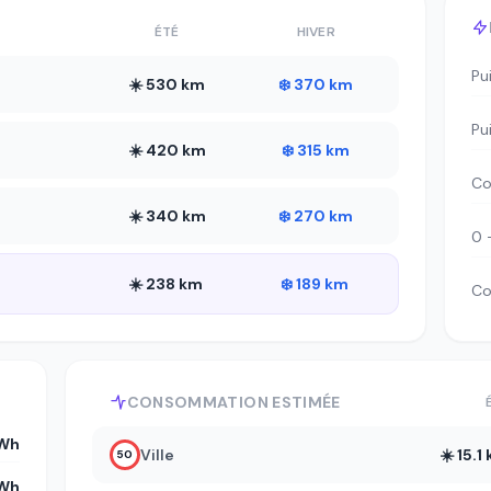
ÉTÉ
HIVER
Pu
☀️ 530 km
❄️ 370 km
Pu
☀️ 420 km
❄️ 315 km
Co
☀️ 340 km
❄️ 270 km
0 
☀️ 238 km
❄️ 189 km
Co
CONSOMMATION ESTIMÉE
kWh
Ville
☀️ 15.
50
Wh