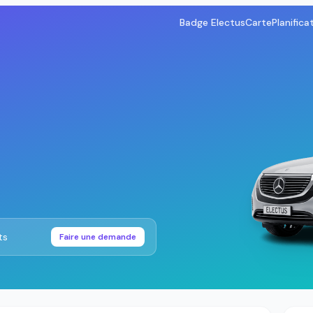
Badge Electus
Carte
Planifica
ts
Faire une demande