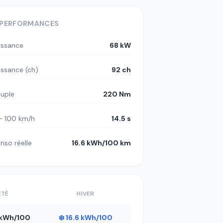
PERFORMANCES
issance
68 kW
issance (ch)
92 ch
uple
220 Nm
– 100 km/h
14.5 s
nso réelle
16.6 kWh/100 km
ÉTÉ
HIVER
8 kWh/100
❄️ 16.6 kWh/100