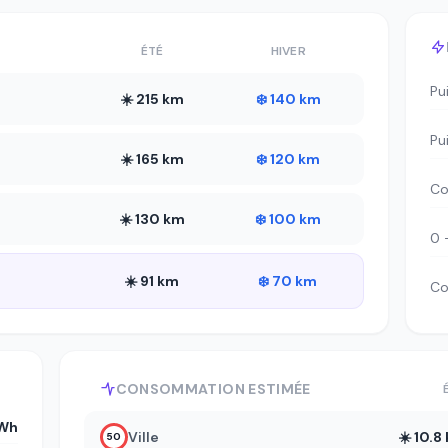
ÉTÉ
HIVER
Pu
☀️ 215 km
❄️ 140 km
Pu
☀️ 165 km
❄️ 120 km
Co
☀️ 130 km
❄️ 100 km
0 
☀️ 91 km
❄️ 70 km
Co
CONSOMMATION ESTIMÉE
kWh
Ville
☀️ 10.
50