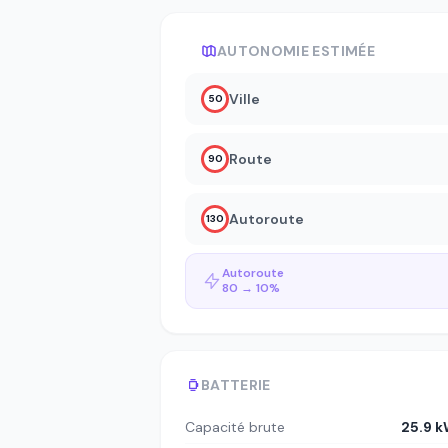
AUTONOMIE ESTIMÉE
Ville
50
Route
90
Autoroute
130
Autoroute
80 → 10%
BATTERIE
Capacité brute
25.9 