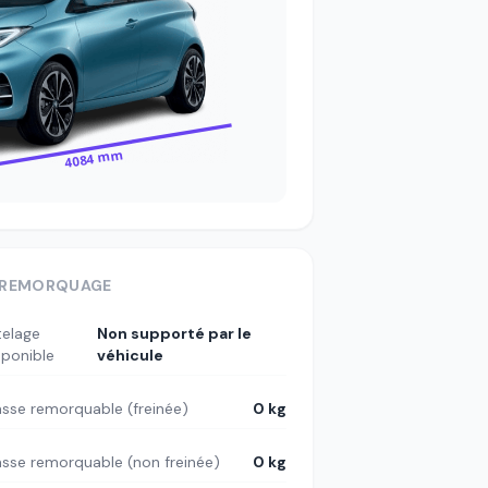
4084 mm
REMORQUAGE
telage
Non supporté par le
sponible
véhicule
sse remorquable (freinée)
0 kg
sse remorquable (non freinée)
0 kg