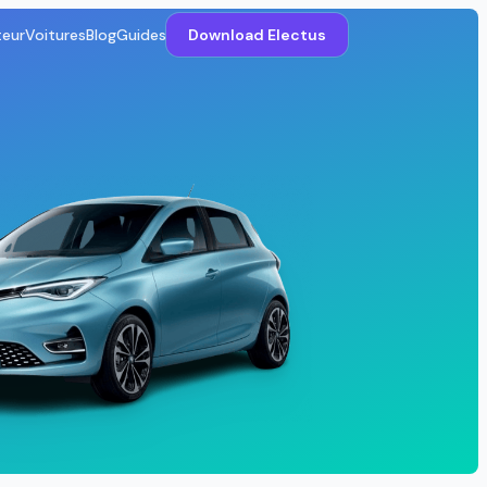
teur
Voitures
Blog
Guides
Download Electus