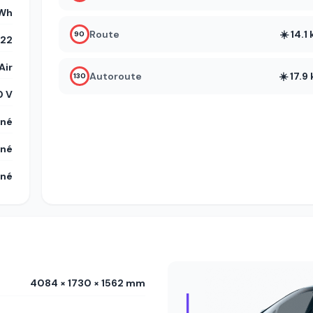
kWh
Route
☀️ 14.
90
22
Air
Autoroute
☀️ 17.
130
 V
gné
gné
gné
4084 × 1730 × 1562 mm