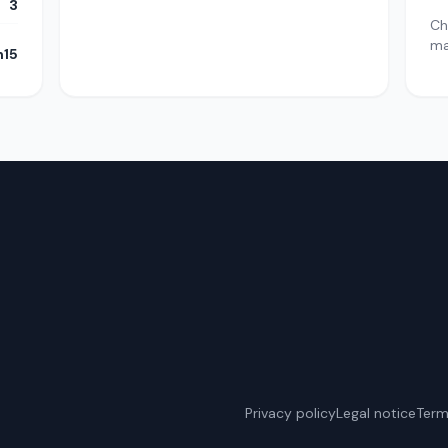
3
Ch
m
h15
Privacy policy
Legal notice
Term