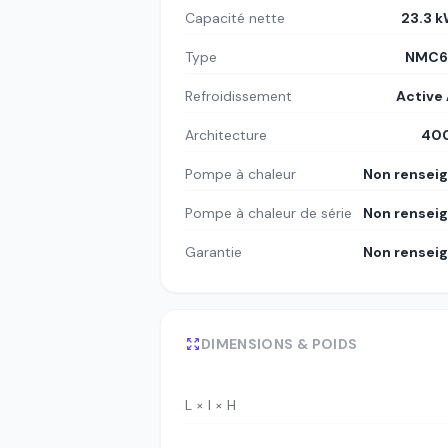
Capacité nette
23.3 
Type
NMC6
Refroidissement
Active 
Architecture
400
Pompe à chaleur
Non rensei
Pompe à chaleur de série
Non rensei
Garantie
Non rensei
DIMENSIONS & POIDS
L × l × H