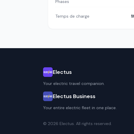
Phases
Temps de charge
1
Electus
Your electric travel companion.
Electus Business
Your entire electric fleet in one place.
© 2026 Electus. All rights reserved.