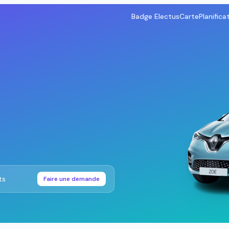
Badge Electus
Carte
Planifica
ts
Faire une demande