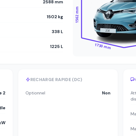
2588 mm
1562 mm
1502 kg
338 L
1730 mm
1225 L
RECHARGE RAPIDE (DC)
e 2
Optionnel
Non
At
di
dle
Ma
 kW
Ma