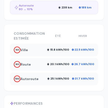
Autoroute
☀️ 238 km
❄️ 189 km
80 → 10%
CONSOMMATION
ÉTÉ
HIVER
ESTIMÉE
Ville
☀️ 15.8 kWh/100
❄️ 22.5 kWh/100
50
Route
☀️ 20.1 kWh/100
❄️ 26.7 kWh/100
90
Autoroute
☀️ 25.1 kWh/100
❄️ 31.7 kWh/100
130
PERFORMANCES