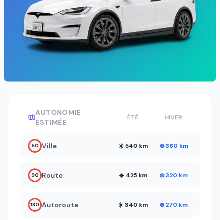
AUTONOMIE
ÉTÉ
HIVER
ESTIMÉE
Ville
☀️ 540 km
❄️ 380 km
50
Route
☀️ 425 km
❄️ 320 km
90
Autoroute
☀️ 340 km
❄️ 270 km
130