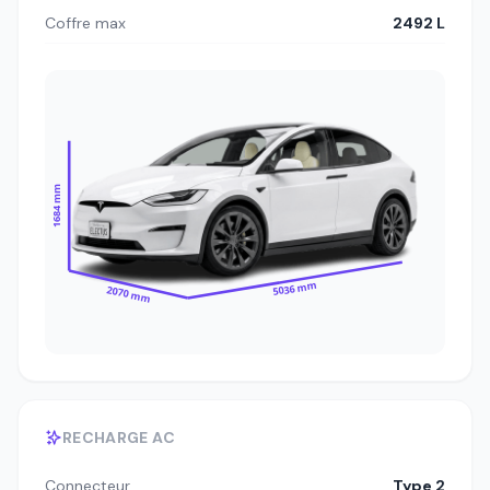
Coffre max
2492 L
1684 mm
5036 mm
2070 mm
RECHARGE AC
Connecteur
Type 2