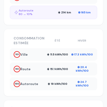
Autoroute
☀️ 214 km
❄️ 165 km
80 → 10%
CONSOMMATION
ÉTÉ
HIVER
ESTIMÉE
Ville
☀️ 11.5 kWh/100
❄️ 17.3 kWh/100
50
❄️ 20.4
Route
☀️ 15.1 kWh/100
90
kWh/100
❄️ 24.7
Autoroute
☀️ 19 kWh/100
130
kWh/100