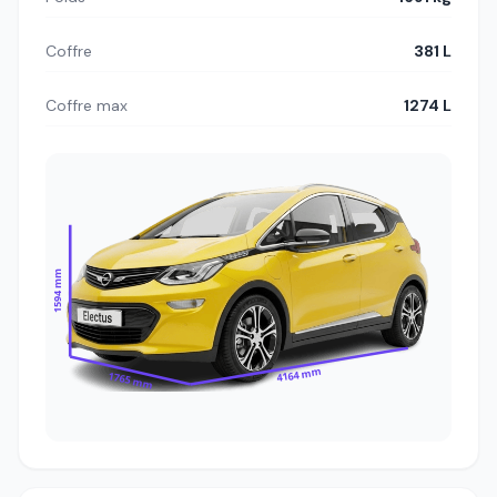
Coffre
381 L
Coffre max
1274 L
1594 mm
4164 mm
1765 mm