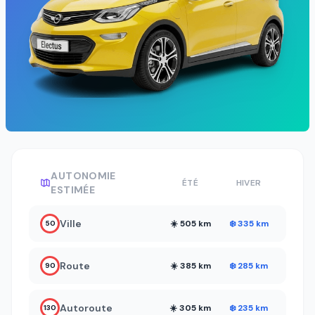
AUTONOMIE
ÉTÉ
HIVER
ESTIMÉE
Ville
☀️ 505 km
❄️ 335 km
50
Route
☀️ 385 km
❄️ 285 km
90
Autoroute
☀️ 305 km
❄️ 235 km
130