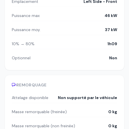
Emplacement
Left Side - Front
Puissance max
46 kW
Puissance moy.
37 kW
10% → 80%
1h09
Optionnel
Non
REMORQUAGE
Attelage disponible
Non supporté par le véhicule
Masse remorquable (freinée)
0 kg
Masse remorquable (non freinée)
0 kg