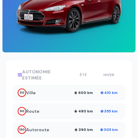
AUTONOMIE
ÉTÉ
HIVER
ESTIMÉE
Ville
☀️ 600 km
❄️ 410 km
50
Route
☀️ 480 km
❄️ 355 km
90
Autoroute
☀️ 390 km
❄️ 305 km
130