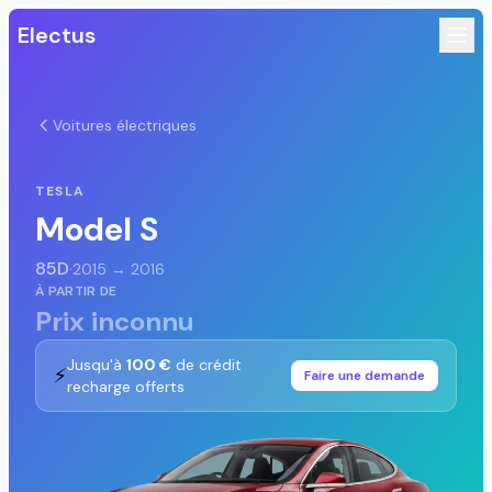
Electus
Voitures électriques
TESLA
Model S
85D
·
2015 → 2016
À PARTIR DE
Prix inconnu
Jusqu'à
100 €
de crédit
⚡
Faire une demande
recharge offerts