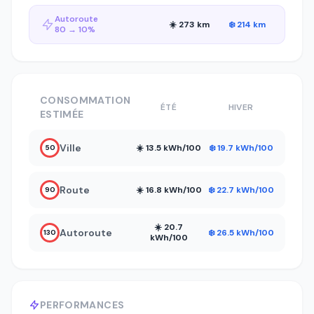
Autoroute
☀️ 273 km
❄️ 214 km
80 → 10%
CONSOMMATION
ÉTÉ
HIVER
ESTIMÉE
Ville
☀️ 13.5 kWh/100
❄️ 19.7 kWh/100
50
Route
☀️ 16.8 kWh/100
❄️ 22.7 kWh/100
90
☀️ 20.7
Autoroute
❄️ 26.5 kWh/100
130
kWh/100
PERFORMANCES