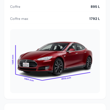
Coffre
895 L
Coffre max
1792 L
1445 mm
4970 mm
1964 mm